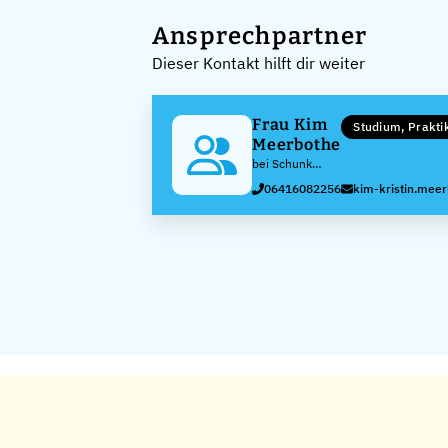
Ansprechpartner
Dieser Kontakt hilft dir weiter
Frau Kim
Studium, Prakt
Meerbothe
bei Schunk
Group
06416082256
kim-kristin.me