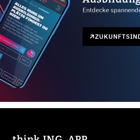
Entdecke spannende 
ZUKUNFTSIN
think ING. APP