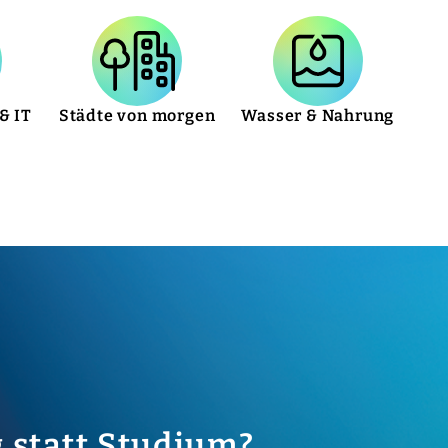
& IT
Städte von morgen
Wasser & Nahrung
 statt Studium?