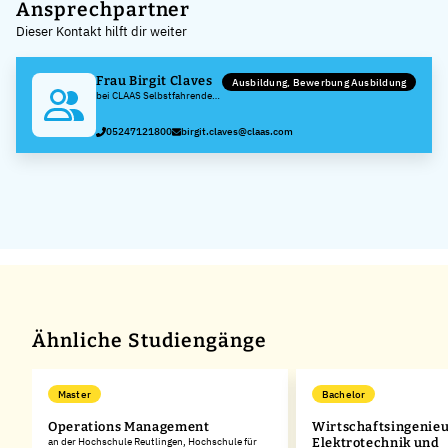
+
Ansprechpartner
Dieser Kontakt hilft dir weiter
−
Frau Birgit Claves
Ausbildung, Bewerbung Ausbildung
bei CLAAS Selbstfahrende
Erntemaschinen GmbH
05247121800
birgit.claves@claas.com
Ähnliche Studiengänge
Master
Bachelor
Operations Management
Wirtschaftsingenie
an der Hochschule Reutlingen, Hochschule für
Elektrotechnik und