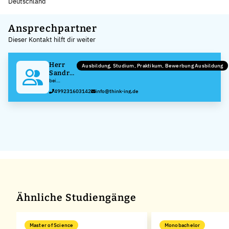
Deutschland
Leaflet
|
©
OpenStreetMap
,
+
Ansprechpartner
Dieser Kontakt hilft dir weiter
−
Herr
Ausbildung, Studium, Praktikum, Bewerbung Ausbildung
Sandro
Hertwig
bei
Scherdel
499231603142
info@think-ing.de
GmbH
Ähnliche Studiengänge
Master of Science
Monobachelor