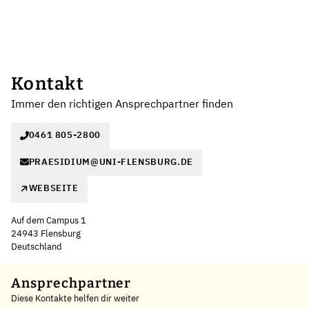
Kontakt
Immer den richtigen Ansprechpartner finden
0461 805-2800
PRAESIDIUM@UNI-FLENSBURG.DE
WEBSEITE
Auf dem Campus 1
24943 Flensburg
Deutschland
Leaflet
|
©
OpenStreetMap
,
+
Ansprechpartner
Diese Kontakte helfen dir weiter
−