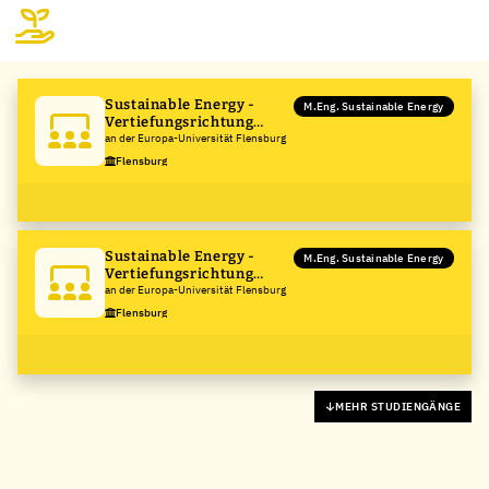
Sustainable Energy -
M.Eng. Sustainable Energy
Vertiefungsrichtung
Engineering
an der Europa-Universität Flensburg
Flensburg
Sustainable Energy -
M.Eng. Sustainable Energy
Vertiefungsrichtung
Development
an der Europa-Universität Flensburg
Flensburg
MEHR STUDIENGÄNGE