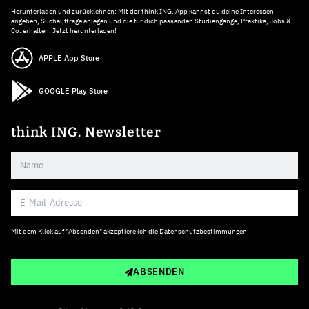
Herunterladen und zurücklehnen: Mit der think ING. App kannst du deine Interessen
angeben, Suchaufträge anlegen und die für dich passenden Studiengänge, Praktika, Jobs &
Co. erhalten. Jetzt herunterladen!
APPLE App Store
GOOGLE Play Store
think ING. Newsletter
Mit dem Klick auf "Absenden" akzeptiere ich die
Datenschutzbestimmungen
ABSENDEN