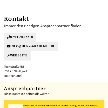
Kontakt
Immer den richtigen Ansprechpartner finden
0711 26866-0
INFO@MERZ-AKADEMIE.DE
WEBSEITE
Teckstraße 58
70190 Stuttgart
Deutschland
Leaflet
|
©
OpenStreetMap
,
+
Ansprechpartner
Diese Kontakte helfen dir weiter
−
an der Merz Akademie Hochschule für Gestaltung, Kunst und Medien,