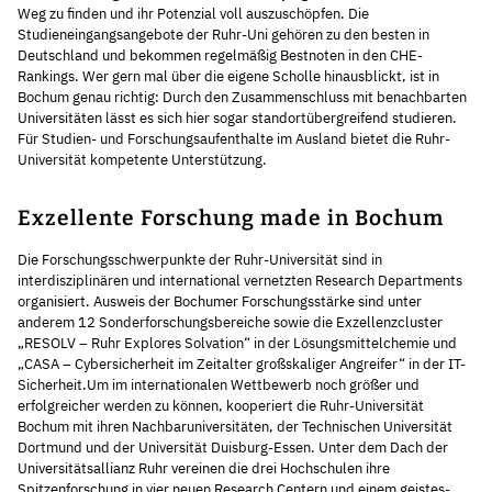
Weg zu finden und ihr Potenzial voll auszuschöpfen. Die
Studieneingangsangebote der Ruhr-Uni gehören zu den besten in
Deutschland und bekommen regelmäßig Bestnoten in den CHE-
Rankings. Wer gern mal über die eigene Scholle hinausblickt, ist in
Bochum genau richtig: Durch den Zusammenschluss mit benachbarten
Universitäten lässt es sich hier sogar standortübergreifend studieren.
Für Studien- und Forschungsaufenthalte im Ausland bietet die Ruhr-
Universität kompetente Unterstützung.
Exzellente Forschung made in Bochum
Die Forschungsschwerpunkte der Ruhr-Universität sind in
interdisziplinären und international vernetzten Research Departments
organisiert. Ausweis der Bochumer Forschungsstärke sind unter
anderem 12 Sonderforschungsbereiche sowie die Exzellenzcluster
„RESOLV – Ruhr Explores Solvation“ in der Lösungsmittelchemie und
„CASA – Cybersicherheit im Zeitalter großskaliger Angreifer“ in der IT-
Sicherheit.Um im internationalen Wettbewerb noch größer und
erfolgreicher werden zu können, kooperiert die Ruhr-Universität
Bochum mit ihren Nachbaruniversitäten, der Technischen Universität
Dortmund und der Universität Duisburg-Essen. Unter dem Dach der
Universitätsallianz Ruhr vereinen die drei Hochschulen ihre
Spitzenforschung in vier neuen Research Centern und einem geistes-