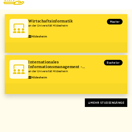
Wirtschaftsinformatik
Master
an der Universität Hildesheim
Hildesheim
Internationales
Bachelor
Informationsmanagement -
Informationswissenschaften und
an der Universität Hildesheim
Interkulturelle Kommunikation
Hildesheim
MEHR STUDIENGÄNGE