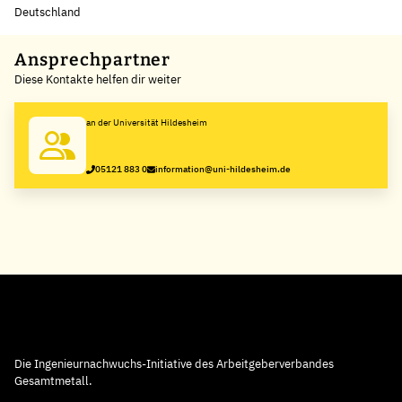
Deutschland
Leaflet
|
©
OpenStreetMap
,
+
Ansprechpartner
Diese Kontakte helfen dir weiter
−
an der Universität Hildesheim
05121 883 0
information@uni-hildesheim.de
Die Ingenieurnachwuchs-Initiative des Arbeitgeberverbandes
Gesamtmetall.