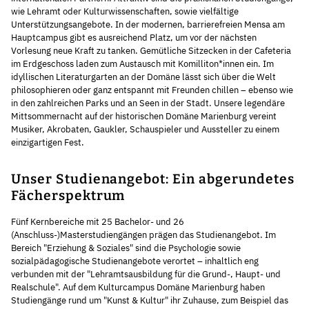
wie Lehramt oder Kulturwissenschaften, sowie vielfältige
Unterstützungsangebote. In der modernen, barrierefreien Mensa am
Hauptcampus gibt es ausreichend Platz, um vor der nächsten
Vorlesung neue Kraft zu tanken. Gemütliche Sitzecken in der Cafeteria
im Erdgeschoss laden zum Austausch mit Komilliton*innen ein. Im
idyllischen Literaturgarten an der Domäne lässt sich über die Welt
philosophieren oder ganz entspannt mit Freunden chillen – ebenso wie
in den zahlreichen Parks und an Seen in der Stadt. Unsere legendäre
Mittsommernacht auf der historischen Domäne Marienburg vereint
Musiker, Akrobaten, Gaukler, Schauspieler und Aussteller zu einem
einzigartigen Fest.
Unser Studienangebot: Ein abgerundetes
Fächerspektrum
Fünf Kernbereiche mit 25 Bachelor- und 26
(Anschluss-)Masterstudiengängen prägen das Studienangebot. Im
Bereich "Erziehung & Soziales" sind die Psychologie sowie
sozialpädagogische Studienangebote verortet – inhaltlich eng
verbunden mit der "Lehramtsausbildung für die Grund-, Haupt- und
Realschule". Auf dem Kulturcampus Domäne Marienburg haben
Studiengänge rund um "Kunst & Kultur" ihr Zuhause, zum Beispiel das