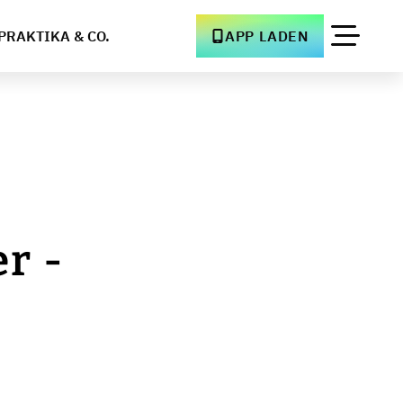
PRAKTIKA & CO.
APP LADEN
r -