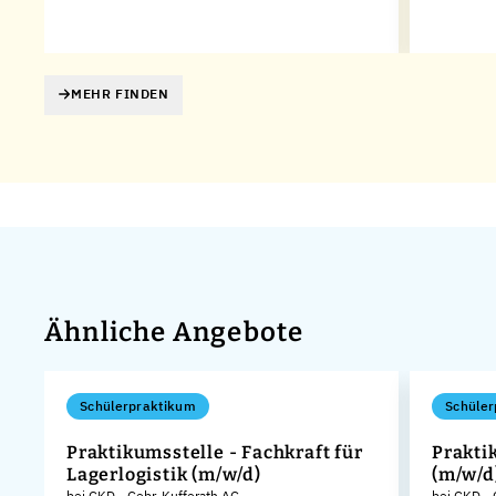
MEHR FINDEN
Ähnliche Angebote
Schülerpraktikum
Schüler
Praktikumsstelle - Fachkraft für
Prakti
Lagerlogistik (m/w/d)
(m/w/d
KG
bei GKD - Gebr. Kufferath AG
bei GKD - 