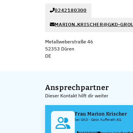
0242180300
MARION.KRISCHER@GKD-GROU
Metallweberstraße 46
52353 Düren
DE
Ansprechpartner
Dieser Kontakt hilft dir weiter
Frau Marion Krischer
bei GKD - Gebr. Kufferath AG
024218030
marion.krischer@g