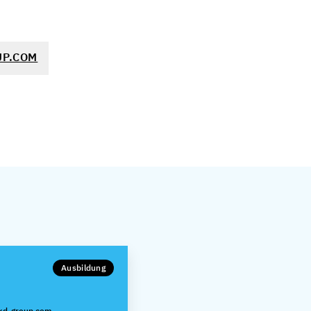
P.COM
Ausbildung
kd-group.com