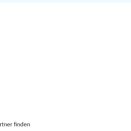
+
−
tner finden