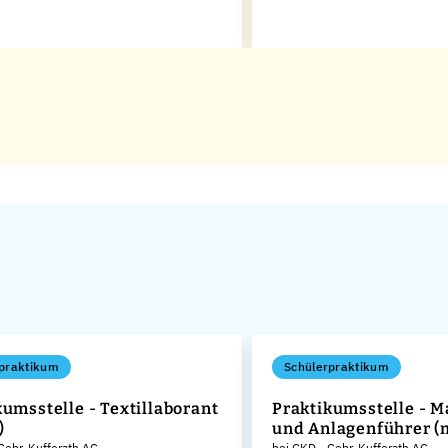
praktikum
Schülerpraktikum
kumsstelle - Textillaborant
Praktikumsstelle - 
)
und Anlagenführer (
Gebr. Kufferath AG
bei GKD - Gebr. Kufferath AG