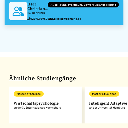
Herr
Ausbildung, Praktikum, Bewerbung Ausbildung
Christian
Giesing
bei BENNING
Elektrotechnik
02871939508
c.giesing@benning.de
und Elektronik
GmbH & Co. KG
Ähnliche Studiengänge
Master of Science
Master of Science
Wirtschaftspsychologie
Intelligent Adaptiv
an der IU Internationale Hochschule
an der Universität Hamburg