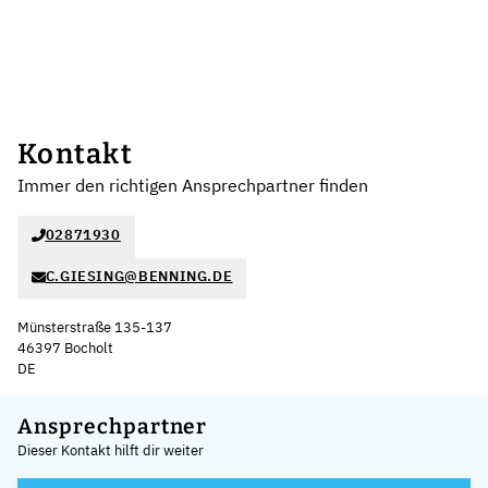
Kontakt
Immer den richtigen Ansprechpartner finden
02871930
C.GIESING@BENNING.DE
Münsterstraße 135-137
46397 Bocholt
DE
Leaflet
|
©
OpenStreetMap
,
+
Ansprechpartner
Dieser Kontakt hilft dir weiter
−