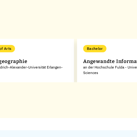
of Arts
Bachelor
geographie
Angewandte Informa
edrich-Alexander-Universität Erlangen-
an der Hochschule Fulda - Univer
Sciences