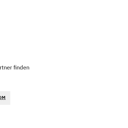
+
−
tner finden
OM