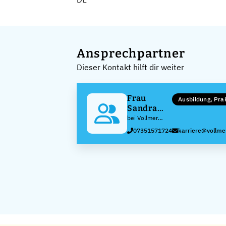
Ansprechpartner
Dieser Kontakt hilft dir weiter
Frau
Ausbildung, Pr
Sandra
Folkerts
bei Vollmer
Werke
07351571724
karriere@vollme
Maschinenfabrik
GmbH