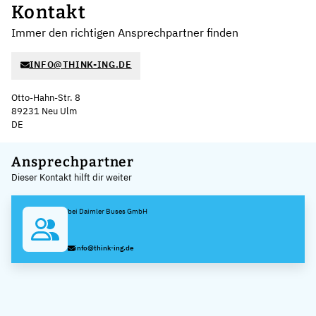
Kontakt
Immer den richtigen Ansprechpartner finden
INFO@THINK-ING.DE
Otto-Hahn-Str. 8
89231 Neu Ulm
DE
Leaflet
|
©
OpenStreetMap
,
+
Ansprechpartner
Dieser Kontakt hilft dir weiter
−
bei Daimler Buses GmbH
info@think-ing.de