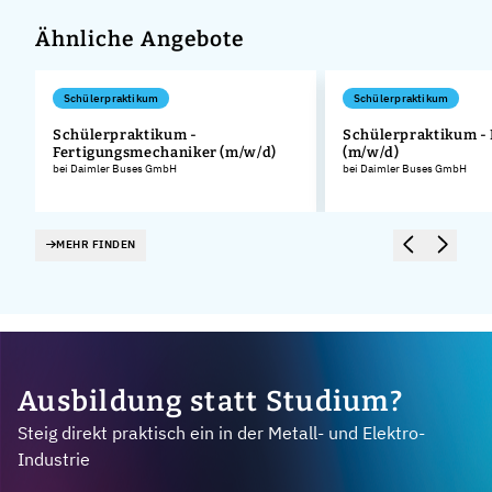
Ähnliche Angebote
Schülerpraktikum
Schülerpraktikum
Schülerpraktikum -
Schülerpraktikum - 
Fertigungsmechaniker (m/w/d)
(m/w/d)
.
bei Daimler Buses GmbH
bei Daimler Buses GmbH
MEHR FINDEN
Ausbildung statt Studium?
Steig direkt praktisch ein in der Metall- und Elektro-
Industrie