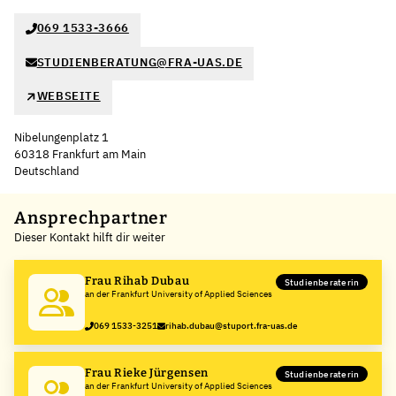
069 1533-3666
STUDIENBERATUNG@FRA-UAS.DE
WEBSEITE
Nibelungenplatz 1
60318 Frankfurt am Main
Deutschland
Leaflet
|
©
OpenStreetMap
,
+
Ansprechpartner
Dieser Kontakt hilft dir weiter
−
Frau Rihab Dubau
Studienberaterin
an der Frankfurt University of Applied Sciences
069 1533-3251
rihab.dubau@stuport.fra-uas.de
Frau Rieke Jürgensen
Studienberaterin
an der Frankfurt University of Applied Sciences