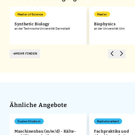
Master of Science
Master
Synthetic Biology
Biophysics
an der Technische Universität Darmstadt
an der Universität Ulm
H)
MEHR FINDEN
Ähnliche Angebote
Duales Studium
Bachelorarbeit
Maschinenbau (m/w/d) - Kälte-
Fachpraktika und