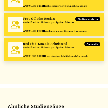
069 1533-3174
rieke.juergensen@stuport.fra-uas.de
Frau Gülsüm Keskin
Studienberaterin
an der Frankfurt University of Applied Sciences
069 1533-2770
guelsuem.keskin@stuport.fra-uas.de
und Fb 4: Soziale Arbeit und
Geomatik
an der Frankfurt University of Applied Sciences
069 1533-3169
franziska.lixenfeld@stuport.fra-uas.de
Ähnliche Studiengänge