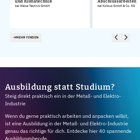
und Klimatechnik
Abschlussarbeiten
bei Weiss Technik GmbH
bei Kolbus GmbH & Co. KG
MEHR FINDEN
Ausbildung statt Studium?
Steig direkt praktisch ein in der Metall- und Elektro-
Industrie
Wenn du gerne praktisch arbeiten und anpacken willst,
ist eine Ausbildung in der Metall- und Elektro-Industrie
genau das richtige für dich. Entdecke hier 40 spannende
Ausbildungsberufe.