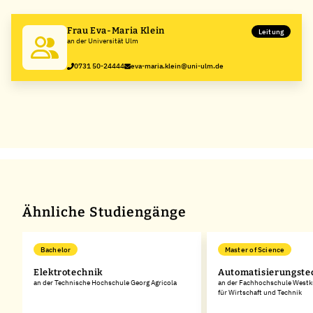
−
Frau Eva-Maria Klein
Leitung
an der Universität Ulm
0731 50-24444
eva-maria.klein@uni-ulm.de
Ähnliche Studiengänge
Bachelor
Master of Science
Elektrotechnik
Automatisierungste
an der Technische Hochschule Georg Agricola
an der Fachhochschule Westk
für Wirtschaft und Technik