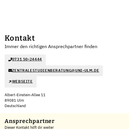
Kontakt
Immer den richtigen Ansprechpartner finden
0731 50-24444
ZENTRALESTUDIENBERATUNG@UNI-ULM.DE
WEBSEITE
Albert-Einstein-Allee 11
89081 Ulm
Deutschland
Leaflet
|
©
OpenStreetMap
,
+
Ansprechpartner
Dieser Kontakt hilft dir weiter