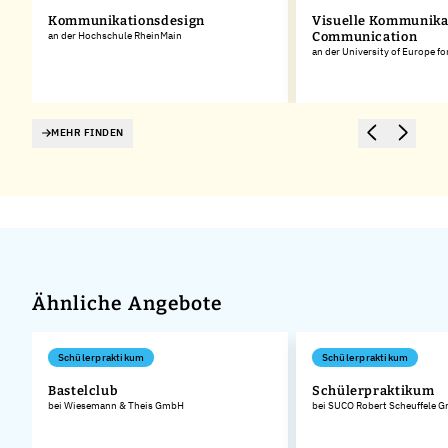
Kommunikationsdesign
Visuelle Kommunikat
t
an der Hochschule RheinMain
Communication
an der University of Europe fo
MEHR FINDEN
Ähnliche Angebote
Schülerpraktikum
Schülerpraktikum
Bastelclub
Schülerpraktikum
bei Wiesemann & Theis GmbH
bei SUCO Robert Scheuffele 