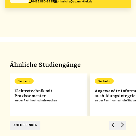
0431 880-5935
phinrichs@uv.uni-kiel.de
Ähnliche Studiengänge
Bachelor
Bachelor
Elektrotechnik mit
Angewandte Informa
Praxissemester
ausbildungsintegri
an der Fachhochschule Aachen
an der Fachhochschule Südwe
MEHR FINDEN