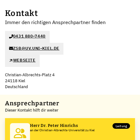
Kontakt
Immer den richtigen Ansprechpartner finden
0431 880-7440
ZSB@UV.UNI-KIEL.DE
WEBSEITE
Christian-Albrechts-Platz 4
24118 Kiel
Deutschland
Leaflet
|
©
OpenStreetMap
,
+
Ansprechpartner
Dieser Kontakt hilft dir weiter
−
Herr Dr. Peter Hinrichs
Leitung
an der Christian-Albrechts-Universität zu Kiel