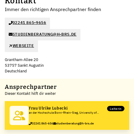
Kontakt
Immer den richtigen Ansprechpartner finden
02241 865-9656
STUDIENBERATUNG@H-BRS.DE
WEBSEITE
Grantham-Allee 20
53757 Sankt Augustin
Deutschland
Leaflet
|
©
OpenStreetMap
,
+
Ansprechpartner
Dieser Kontakt hilft dir weiter
−
Frau Ulrike Lubecki
Leiterin
an der Hochschule Bonn-Rhein-Sieg, University of
Applied Sciences
02241 865-656
studienberatung@h-brs.de