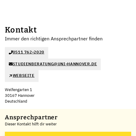
Kontakt
Immer den richtigen Ansprechpartner finden
0511 762-2020
STUDIENBERATUNG@UNI-HANNOVER.DE
WEBSEITE
Welfengarten 1
30167 Hannover
Deutschland
Leaflet
|
©
OpenStreetMap
,
+
Ansprechpartner
Dieser Kontakt hilft dir weiter
−