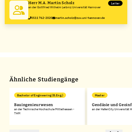
Herr M.A. Martin Scholz
Leiter
an der Gottfried Wilhelm Leibniz Universität Hannover
0511 762-2020
martin.scholz@zuv.uni-hannover.de
Ähnliche Studiengänge
Bachelor of Engineering (B.Eng.)
Master
Bauingenieurwesen
Geodäsie und Geoin
an der Technische Hochschule Mittelhessen -
an der HafenCity Universität
THM