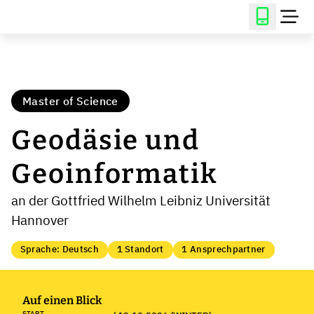
Master of Science
Geodäsie und
Geoinformatik
an der Gottfried Wilhelm Leibniz Universität
Hannover
Sprache: Deutsch
1 Standort
1 Ansprechpartner
Auf einen Blick
START