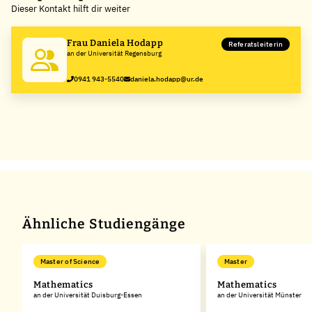
Dieser Kontakt hilft dir weiter
−
Frau Daniela Hodapp
Referatsleiterin
an der Universität Regensburg
0941 943-5540
daniela.hodapp@ur.de
Ähnliche Studiengänge
Master of Science
Master
Mathematics
Mathematics
an der Universität Duisburg-Essen
an der Universität Münster