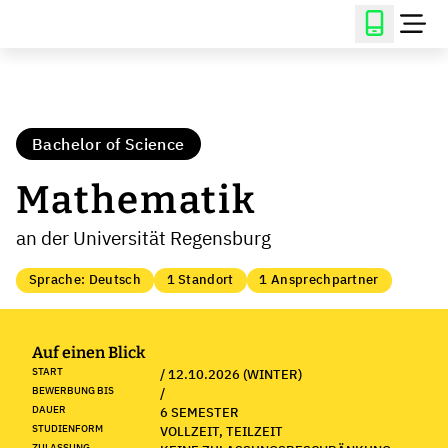
Bachelor of Science
Mathematik
an der Universität Regensburg
Sprache: Deutsch
1 Standort
1 Ansprechpartner
Auf einen Blick
START
/ 12.10.2026 (WINTER)
BEWERBUNG BIS
/
DAUER
6 SEMESTER
STUDIENFORM
VOLLZEIT, TEILZEIT
ZULASSUNG