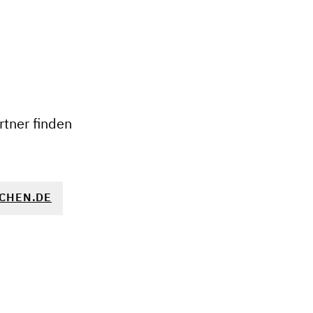
+
−
tner finden
CHEN.DE