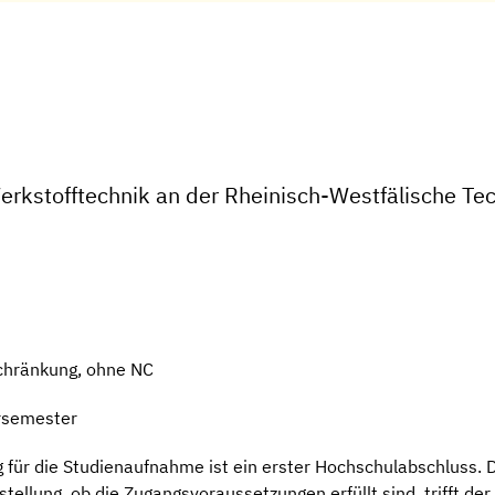
erkstofftechnik an der Rheinisch-Westfälische T
chränkung, ohne NC
rsemester
ür die Studienaufnahme ist ein erster Hochschulabschluss. Die
tellung, ob die Zugangsvoraussetzungen erfüllt sind, trifft de