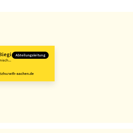
Biegi
Abteilungsleitung
hnische
zhv.rwth-aachen.de