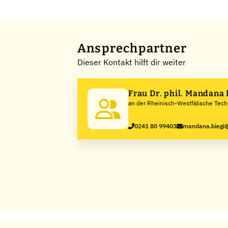
Ansprechpartner
Dieser Kontakt hilft dir weiter
Frau Dr. phil. Mandana 
an der Rheinisch-Westfälische Tec
Hochschule Aachen
0241 80 99403
mandana.biegi@