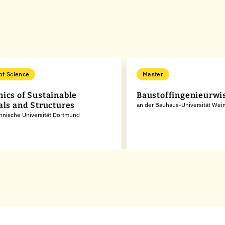
of Science
Master
ics of Sustainable
Baustoffingenieurwi
als and Structures
an der Bauhaus-Universität Wei
hnische Universität Dortmund