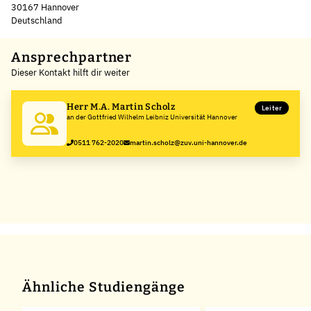
30167 Hannover
Deutschland
Leaflet
|
©
OpenStreetMap
,
+
Ansprechpartner
Dieser Kontakt hilft dir weiter
−
Herr M.A. Martin Scholz
Leiter
an der Gottfried Wilhelm Leibniz Universität Hannover
0511 762-2020
martin.scholz@zuv.uni-hannover.de
Ähnliche Studiengänge