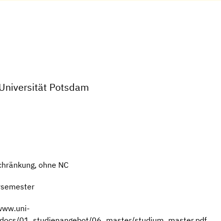
 Universität Potsdam
chränkung, ohne NC
rsemester
www.uni-
m/docs/01_studienangebot/06_master/studium_master.pdf