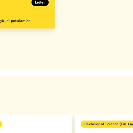
Leiter
ng@uni-potsdam.de
Bachelor of Science (Ein-Fa