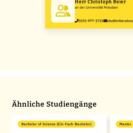
Herr Christoph Beier
an der Universität Potsdam
0331 977-1715
studienberatu
Ähnliche Studiengänge
Bachelor of Science (Ein-Fach-Bachelor)
Master