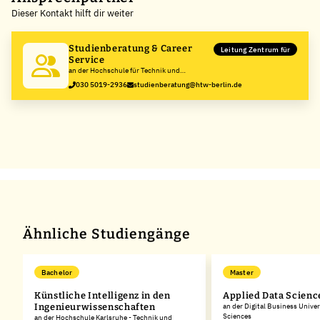
Dieser Kontakt hilft dir weiter
−
Studienberatung & Career
Leitung Zentrum für
Service
an der Hochschule für Technik und
Wirtschaft Berlin
030 5019-2936
studienberatung@htw-berlin.de
Ähnliche Studiengänge
Bachelor
Master
Künstliche Intelligenz in den
Applied Data Scienc
n-
Ingenieurwissenschaften
an der Digital Business Univer
Sciences
an der Hochschule Karlsruhe - Technik und