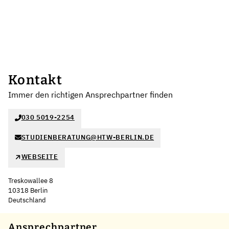
Kontakt
Immer den richtigen Ansprechpartner finden
030 5019-2254
STUDIENBERATUNG@HTW-BERLIN.DE
WEBSEITE
Treskowallee 8
10318 Berlin
Deutschland
Leaflet
|
©
OpenStreetMap
,
+
Ansprechpartner