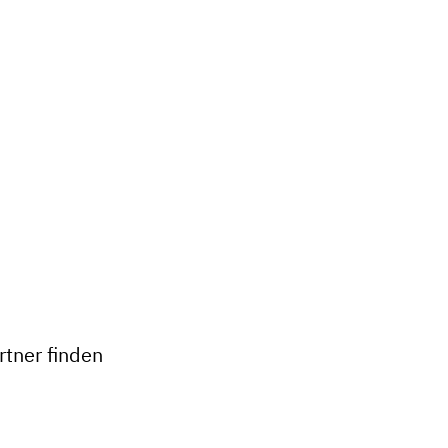
+
−
tner finden