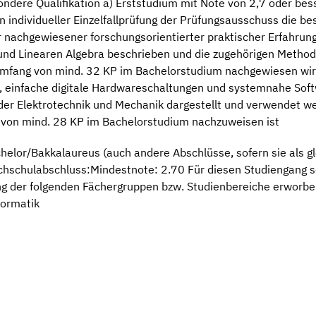
dere Qualifikation a) Erststudium mit Note von 2,7 oder bes
 individueller Einzelfallprüfung der Prüfungsausschuss die be
 nachgewiesener forschungsorientierter praktischer Erfahrung
und Linearen Algebra beschrieben und die zugehörigen Meth
Umfang von mind. 32 KP im Bachelorstudium nachgewiesen wir
, einfache digitale Hardwareschaltungen und systemnahe Sof
der Elektrotechnik und Mechanik dargestellt und verwendet w
l von mind. 28 KP im Bachelorstudium nachzuweisen ist
elor/Bakkalaureus (auch andere Abschlüsse, sofern sie als gl
hschulabschluss:Mindestnote: 2.70 Für diesen Studiengang so
g der folgenden Fächergruppen bzw. Studienbereiche erworb
formatik