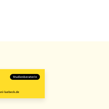
Studienberaterin
uni-luebeck.de