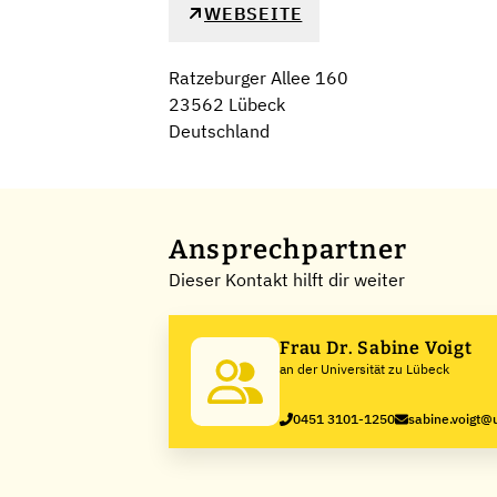
WEBSEITE
Ratzeburger Allee 160
23562 Lübeck
Deutschland
Ansprechpartner
Dieser Kontakt hilft dir weiter
Frau Dr. Sabine Voigt
an der Universität zu Lübeck
0451 3101-1250
sabine.voigt@