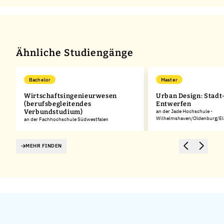
Ähnliche Studiengänge
Bachelor
Master
Wirtschaftsingenieurwesen
Urban Design: Stadt
t
(berufsbegleitendes
Entwerfen
Verbundstudium)
an der Jade Hochschule -
Wilhelmshaven/Oldenburg/Els
an der Fachhochschule Südwestfalen
MEHR FINDEN