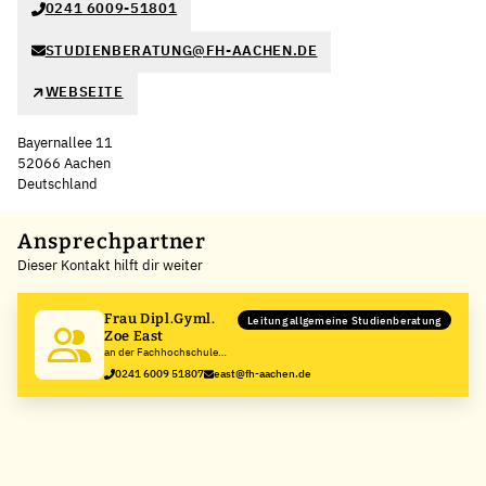
0241 6009-51801
STUDIENBERATUNG@FH-AACHEN.DE
WEBSEITE
Bayernallee 11
52066 Aachen
Deutschland
Leaflet
|
©
OpenStreetMap
,
+
Ansprechpartner
Dieser Kontakt hilft dir weiter
−
Frau Dipl.Gyml.
Leitung allgemeine Studienberatung
Zoe East
an der Fachhochschule
Aachen
0241 6009 51807
east@fh-aachen.de