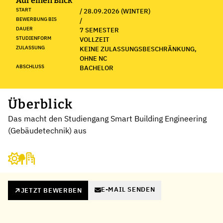
Auf einen Blick
START
/ 28.09.2026 (WINTER)
BEWERBUNG BIS
/
DAUER
7 SEMESTER
STUDIENFORM
VOLLZEIT
ZULASSUNG
KEINE ZULASSUNGSBESCHRÄNKUNG,
OHNE NC
ABSCHLUSS
BACHELOR
Überblick
Das macht den Studiengang Smart Building Engineering
(Gebäudetechnik) aus
E-MAIL SENDEN
JETZT BEWERBEN