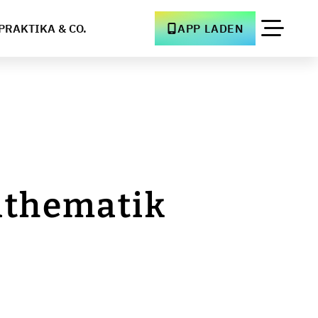
PRAKTIKA & CO.
APP LADEN
athematik