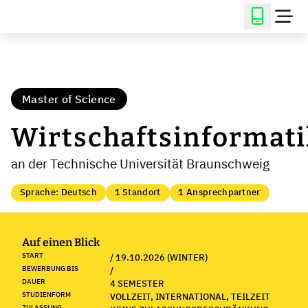
Master of Science
Wirtschaftsinformati
an der Technische Universität Braunschweig
Sprache: Deutsch
1 Standort
1 Ansprechpartner
Auf einen Blick
START
/ 19.10.2026 (WINTER)
BEWERBUNG BIS
/
DAUER
4 SEMESTER
STUDIENFORM
VOLLZEIT, INTERNATIONAL, TEILZEIT
ZULASSUNG