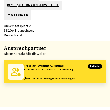
ZSB@TU-BRAUNSCHWEIG.DE
WEBSEITE
Universitätsplatz 2
38106 Braunschweig
Deutschland
Leaflet
|
©
OpenStreetMap
,
+
Ansprechpartner
Dieser Kontakt hilft dir weiter
−
Frau Dr. Yvonne A. Henze
Leiterin
an der Technische Universität Braunschweig
0531 391-4321
zsb@tu-braunschweig.de