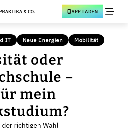
PRAKTIKA & CO.
APP LADEN
d IT
Neue Energien
Mobilität
ität oder
chschule –
für mein
kstudium?
i der richtigen Wahl