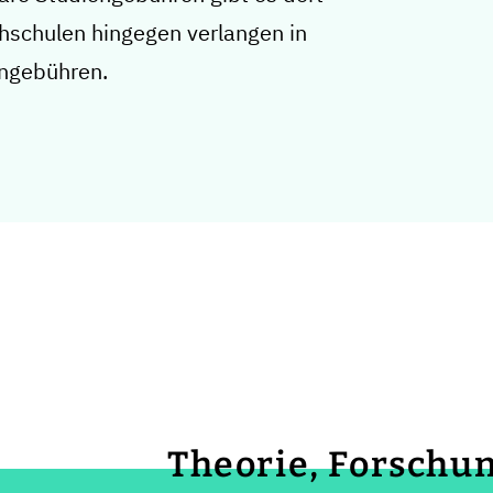
chschulen hingegen verlangen in
engebühren.
Theorie, Forschun