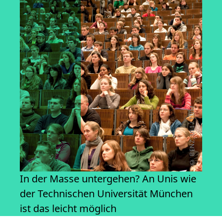
© BENZ, ULI / TUM
In der Masse untergehen? An Unis wie
der Technischen Universität München
ist das leicht möglich