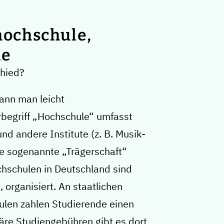
hochschule,
le
chied?
kann man leicht
egriff „Hochschule“ umfasst
nd andere Institute (z. B. Musik-
e sogenannte „Trägerschaft“
ochschulen in Deutschland sind
h, organisiert. An staatlichen
ulen zahlen Studierende einen
äre Studiengebühren gibt es dort