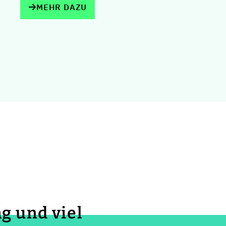
MEHR DAZU
g und viel