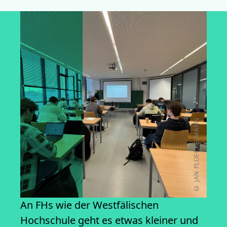
© JAN PLUECKELMANN
An FHs wie der Westfälischen
Hochschule geht es etwas kleiner und