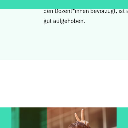
Wer eine strukturiertere Lernu
den Dozent*innen bevorzugt, ist
gut aufgehoben.