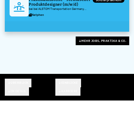
Schülerpraktikum
Produktdesigner (m/w/d)
bei bei ALSTOM Transportation Germany
GmbH
Netphen
MEHR JOBS, PRAKTIKA & CO.
ÜBERBLICK
EINBLICKE
IM DETAIL
KARRIERE