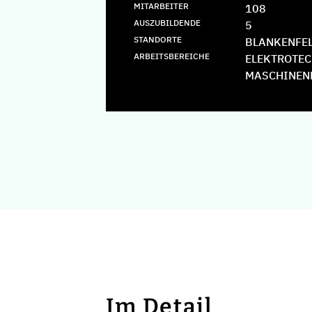
MITARBEITER
108
AUSZUBILDENDE
5
STANDORTE
BLANKENFE
ARBEITSBEREICHE
ELEKTROTEC
MASCHINEN
Im Detail