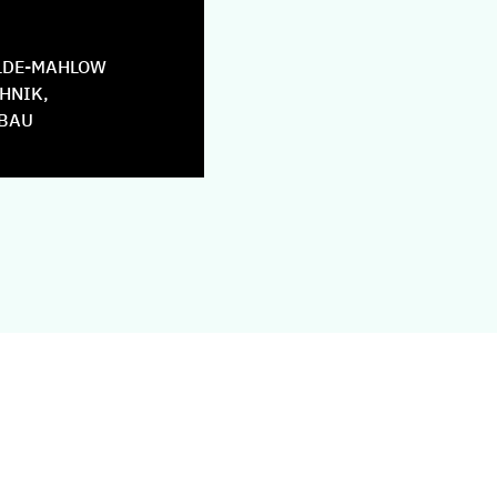
LDE-MAHLOW
HNIK,
BAU