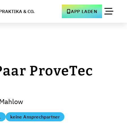
PRAKTIKA & CO.
APP LADEN
Paar ProveTec
-Mahlow
.
keine Ansprechpartner