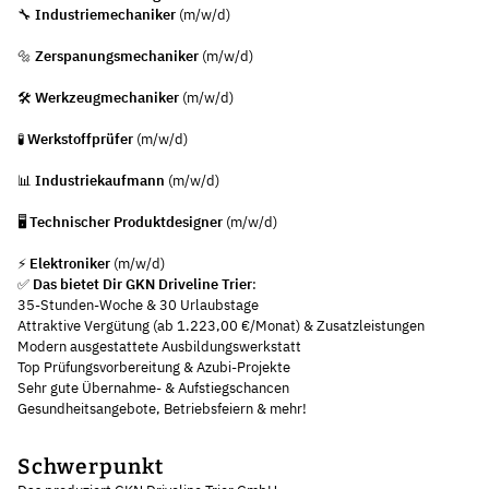
🔧
Industriemechaniker
(m/w/d)
🔩
Zerspanungsmechaniker
(m/w/d)
🛠️
Werkzeugmechaniker
(m/w/d)
🧪
Werkstoffprüfer
(m/w/d)
📊
Industriekaufmann
(m/w/d)
🖥️
Technischer Produktdesigner
(m/w/d)
⚡
Elektroniker
(m/w/d)
✅
Das bietet Dir GKN Driveline Trier
:
35-Stunden-Woche & 30 Urlaubstage
Attraktive Vergütung (ab 1.223,00 €/Monat) & Zusatzleistungen
Modern ausgestattete Ausbildungswerkstatt
Top Prüfungsvorbereitung & Azubi-Projekte
Sehr gute Übernahme- & Aufstiegschancen
Gesundheitsangebote, Betriebsfeiern & mehr!
Schwerpunkt