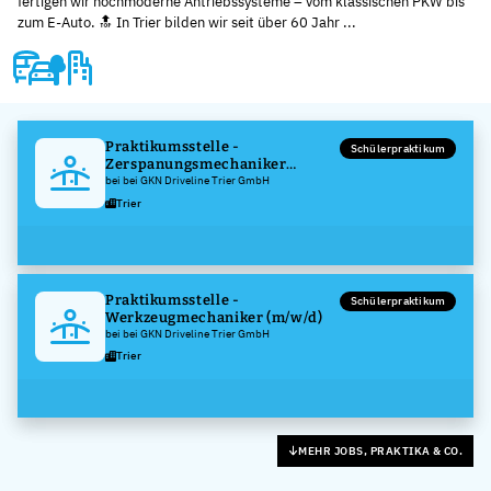
fertigen wir hochmoderne Antriebssysteme – vom klassischen PKW bis
zum E-Auto. 🔝 In Trier bilden wir seit über 60 Jahr ...
Praktikumsstelle -
Schülerpraktikum
Zerspanungsmechaniker
(m/w/d)
bei bei GKN Driveline Trier GmbH
Trier
Praktikumsstelle -
Schülerpraktikum
Werkzeugmechaniker (m/w/d)
bei bei GKN Driveline Trier GmbH
Trier
MEHR JOBS, PRAKTIKA & CO.