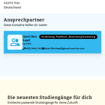
54293 Trier
Deutschland
Leaflet
|
©
OpenStreetMap
,
+
Ansprechpartner
Diese Kontakte helfen dir weiter
−
Janet Ben
Ausbildung, Praktikum, Bewerbung Ausbildung
Saad
bei GKN
Driveline Trier
0651/9661-362
Janet.BenSaad@gknautomotive.com
GmbH
Die neuesten Studiengänge für dich
Entdecke passende Studiengänge für deine Zukunft