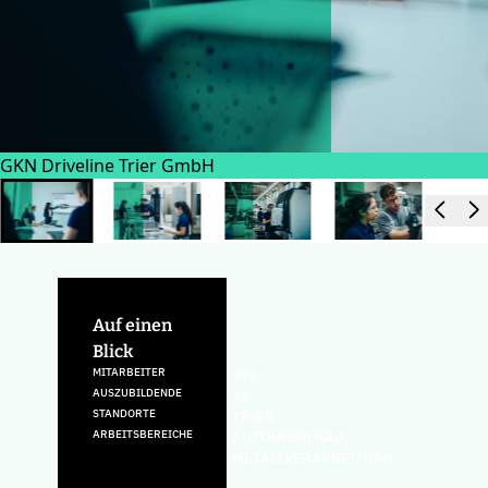
GKN Driveline Trier GmbH
Auf einen
Blick
MITARBEITER
390
AUSZUBILDENDE
36
STANDORTE
TRIER
ARBEITSBEREICHE
AUTOMOBILBAU,
METALLVERARBEITUNG