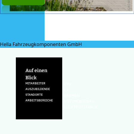
© HELLA FAHRZEUGKOMPONENTEN GMBH
Hella Fahrzeugkomponenten GmbH
Auf einen
Blick
MITARBEITER
470
AUSZUBILDENDE
19
STANDORTE
BREMEN
ARBEITSBEREICHE
AUTOMOBILBAU,
ELEKTROTECHNIK