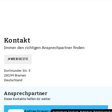
Kontakt
Immer den richtigen Ansprechpartner finden
WEBSEITE
Dortmunder Str. 5
28199 Bremen
Deutschland
Leaflet
|
©
OpenStreetMap
,
+
Ansprechpartner
Diese Kontakte helfen dir weiter
−
Andree Grauer-
Ausbildung, Studium, Praktikum, Bewerbung A