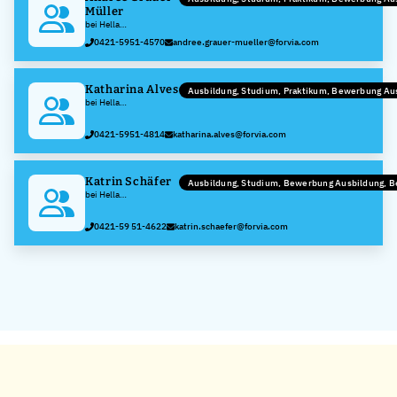
Müller
bei Hella
Fahrzeugkomponenten
0421-5951-4570
andree.grauer-mueller@forvia.com
GmbH
Katharina Alves
Ausbildung, Studium, Praktikum, Bewerbung A
bei Hella
Fahrzeugkomponenten
GmbH
0421-5951-4814
katharina.alves@forvia.com
Katrin Schäfer
Ausbildung, Studium, Bewerbung Ausbildung, 
bei Hella
Fahrzeugkomponenten
GmbH
0421-59 51-4622
katrin.schaefer@forvia.com