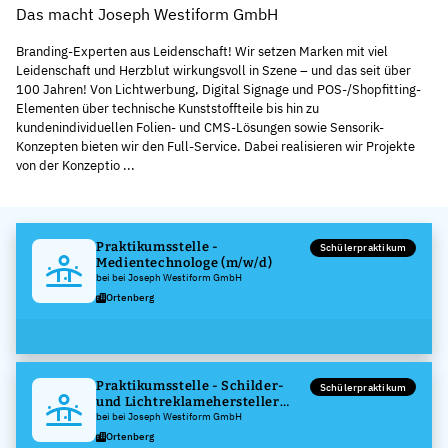
Das macht Joseph Westiform GmbH
Branding-Experten aus Leidenschaft! Wir setzen Marken mit viel
Leidenschaft und Herzblut wirkungsvoll in Szene – und das seit über
100 Jahren! Von Lichtwerbung, Digital Signage und POS-/Shopfitting-
Elementen über technische Kunststoffteile bis hin zu
kundenindividuellen Folien- und CMS-Lösungen sowie Sensorik-
Konzepten bieten wir den Full-Service. Dabei realisieren wir Projekte
von der Konzeptio ...
Praktikumsstelle -
Schülerpraktikum
Medientechnologe (m/w/d)
bei bei Joseph Westiform GmbH
Ortenberg
Praktikumsstelle - Schilder-
Schülerpraktikum
und Lichtreklamehersteller
(m/w/d)
bei bei Joseph Westiform GmbH
Ortenberg