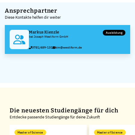
+
Ansprechpartner
Diese Kontakte helfen dir weiter
−
Markus Kienzle
Ausbildung
bei Joseph Westiform GmbH
0781/489-131
kim@westiform.de
Die neuesten Studiengänge für dich
Entdecke passende Studiengänge für deine Zukunft
Master of Science
Master of Science