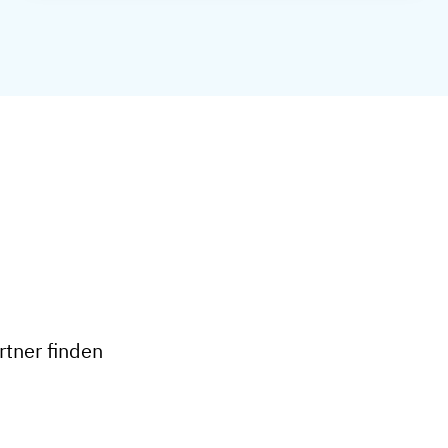
+
−
tner finden