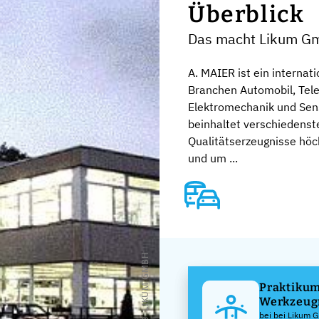
Überblick
Das macht Likum G
A. MAIER ist ein internat
Branchen Automobil, Tel
Elektromechanik und Sens
beinhaltet verschiedenst
Qualitätserzeugnisse höch
und um ...
© LIKUM GMBH
Praktikum
Werkzeug
(m/w/d)
bei bei Likum 