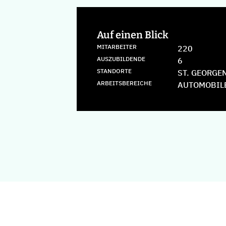
Auf einen Blick
MITARBEITER
220
AUSZUBILDENDE
6
STANDORTE
ST. GEORGE
ARBEITSBEREICHE
AUTOMOBIL