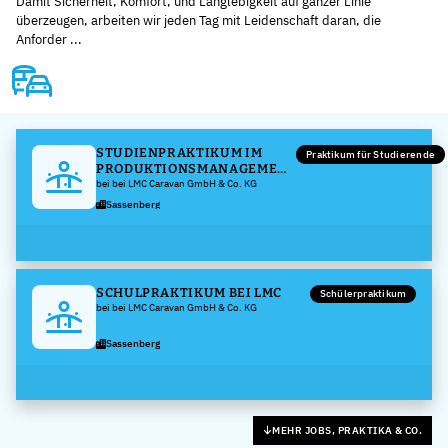
Damit Sicherheit, Komfort, und Langlebigkeit auf ganzer Linie
überzeugen, arbeiten wir jeden Tag mit Leidenschaft daran, die
Anforder ...
STUDIENPRAKTIKUM IM
Praktikum für Studierende
PRODUKTIONSMANAGEMENT
BEI LMC
bei bei LMC Caravan GmbH & Co. KG
Sassenberg
SCHULPRAKTIKUM BEI LMC
Schülerpraktikum
bei bei LMC Caravan GmbH & Co. KG
Sassenberg
MEHR JOBS, PRAKTIKA & CO.