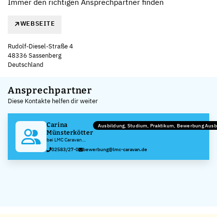
Immer den richtigen Ansprechpartner finden
WEBSEITE
Rudolf-Diesel-Straße 4
48336 Sassenberg
Deutschland
Leaflet
|
©
OpenStreetMap
,
+
Ansprechpartner
Diese Kontakte helfen dir weiter
−
Carina
Ausbildung, Studium, Praktikum, Bewerbung Ausb
Münsterkötter
bei LMC Caravan
GmbH & Co. KG
02583/27-0
bewerbung@lmc-caravan.de