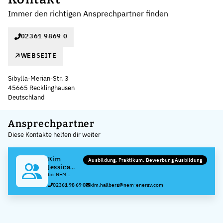
Immer den richtigen Ansprechpartner finden
02361 9869 0
WEBSEITE
Sibylla-Merian-Str. 3
45665 Recklinghausen
Deutschland
Leaflet
|
©
OpenStreetMap
,
+
Ansprechpartner
Diese Kontakte helfen dir weiter
−
Kim
Ausbildung, Praktikum, Bewerbung Ausbildung
Jessica
Hallberg
bei NEM
Balcke-Dürr
02361 98 69 0
kim.hallberg@nem-energy.com
GmbH,
Niederlassung
Recklinghausen