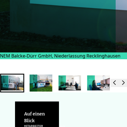
NEM Balcke-Dürr GmbH, Niederlassung Recklinghausen
Auf einen
Blick
MITARBEITER
50