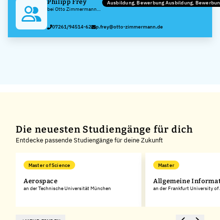
Philipp Frey
Ausbildung, Bewerbung Ausbildung, Bewerbu
bei Otto Zimmermann
Maschinen- und
Apparatebaugesellschaft
07261/94514-62
p.frey@otto-zimmermann.de
mbH
Die neuesten Studiengänge für dich
Entdecke passende Studiengänge für deine Zukunft
Master of Science
Master
k
Aerospace
Allgemeine Informa
an der Technische Universität München
an der Frankfurt University of