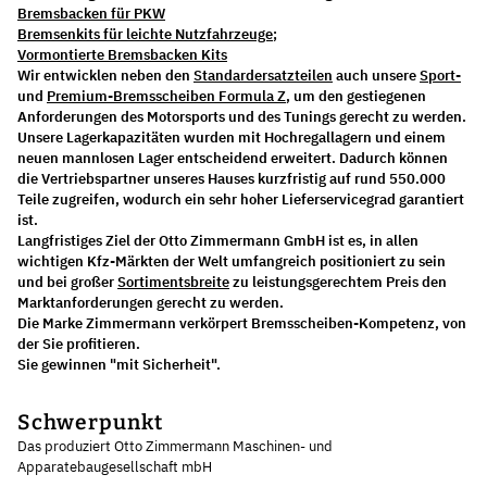
Bremsbacken für PKW
Bremsenkits für leichte Nutzfahrzeuge
;
Vormontierte Bremsbacken Kits
Wir entwicklen neben den
Standardersatzteilen
auch unsere
Sport-
und
Premium-Bremsscheiben Formula Z
, um den gestiegenen
Anforderungen des Motorsports und des Tunings gerecht zu werden.
Unsere Lagerkapazitäten wurden mit Hochregallagern und einem
neuen mannlosen Lager entscheidend erweitert. Dadurch können
die Vertriebspartner unseres Hauses kurzfristig auf rund 550.000
Teile zugreifen, wodurch ein sehr hoher Lieferservicegrad garantiert
ist.
Langfristiges Ziel der Otto Zimmermann GmbH ist es, in allen
wichtigen Kfz-Märkten der Welt umfangreich positioniert zu sein
und bei großer
Sortimentsbreite
zu leistungsgerechtem Preis den
Marktanforderungen gerecht zu werden.
Die Marke Zimmermann verkörpert Bremsscheiben-Kompetenz, von
der Sie profitieren.
Sie gewinnen "mit Sicherheit".
Schwerpunkt
Das produziert Otto Zimmermann Maschinen- und
Apparatebaugesellschaft mbH