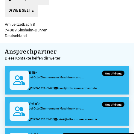
WEBSEITE
Am Leitzelbach 8
74889 Sinsheim-Dühren
Deutschland
Leaflet
|
©
OpenStreetMap
,
+
Ansprechpartner
Diese Kontakte helfen dir weiter
−
Klär
Ausbildung
bei Otto Zimmermann Maschinen- und
Apparatebaugesellschaft mbH
07261/9451420
klaer@otto-zimmermann.de
Czink
Ausbildung
bei Otto Zimmermann Maschinen- und
Apparatebaugesellschaft mbH
07261/9451438
czink@otto-zimmermann.de