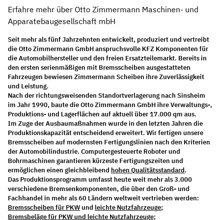
Erfahre mehr über Otto Zimmermann Maschinen- und
Apparatebaugesellschaft mbH
Seit mehr als fünf Jahrzehnten entwickelt, produziert und vertreibt
die Otto Zimmermann GmbH anspruchsvolle KFZ Komponenten für
die Automobilhersteller und den freien Ersatzteilemarkt. Bereits in
den ersten serienmäßigen mit Bremsscheiben ausgestatteten
Fahrzeugen bewiesen Zimmermann Scheiben ihre Zuverlässigkeit
und Leistung.
Nach der richtungsweisenden Standortverlagerung nach Sinsheim
im Jahr 1990, baute die Otto Zimmermann GmbH ihre Verwaltungs-,
Produktions- und Lagerflächen auf aktuell über 17.000 qm aus.
Im Zuge der Ausbaumaßnahmen wurde in den letzten Jahren die
Produktionskapazität entscheidend erweitert. Wir fertigen unsere
Bremsscheiben auf modernsten Fertigungslinien nach den Kriterien
der Automobilindustrie. Computergesteuerte Roboter und
Bohrmaschinen garantieren kürzeste Fertigungszeiten und
ermöglichen einen gleichbleibend
hohen Qualitätsstandard
.
Das Produktionsprogramm umfasst heute weit mehr als 3.000
verschiedene Bremsenkomponenten, die über den Groß- und
Fachhandel in mehr als 60 Ländern weltweit vertrieben werden:
Bremsscheiben für PKW
und
leichte Nutzfahrzeuge
;
Bremsbeläge für PKW und leichte Nutzfahrzeuge;