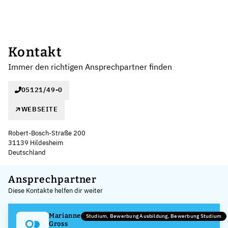
Kontakt
Immer den richtigen Ansprechpartner finden
05121/49-0
WEBSEITE
Robert-Bosch-Straße 200
31139 Hildesheim
Deutschland
Leaflet
|
©
OpenStreetMap
,
+
Ansprechpartner
Diese Kontakte helfen dir weiter
−
Marianne
Studium, Bewerbung Ausbildung, Bewerbung Studium
Gross