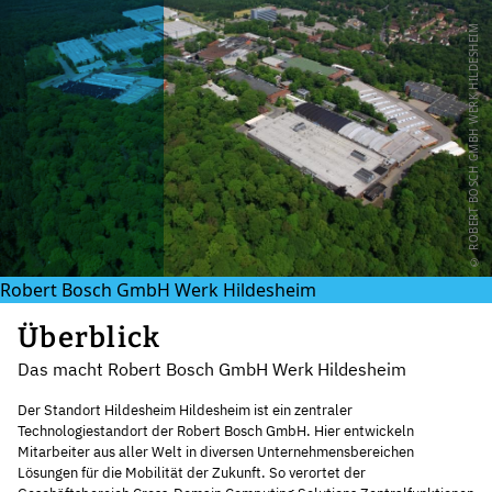
© ROBERT BOSCH GMBH WERK HILDESHEIM
Robert Bosch GmbH Werk Hildesheim
Überblick
Das macht Robert Bosch GmbH Werk Hildesheim
Der Standort Hildesheim Hildesheim ist ein zentraler
Technologiestandort der Robert Bosch GmbH. Hier entwickeln
Mitarbeiter aus aller Welt in diversen Unternehmensbereichen
Lösungen für die Mobilität der Zukunft. So verortet der