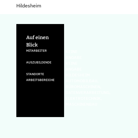
Hildesheim
Auf einen
Blick
MITARBEITER
KEINE
ANGABE
AUSZUBILDENDE
KEINE
ANGABE
STANDORTE
HILDESHEIM
ARBEITSBEREICHE
AUTOMOBILBAU,
BÜROMASCHINEN,
DATENVERARBEITUNG,
ELEKTROTECHNIK,
MASCHINENBAU