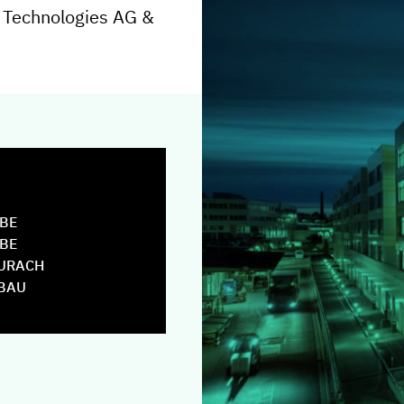
er Technologies AG &
BE
BE
URACH
© SCHAEFFLER TECHNOLOGIES AG & CO. KG
BAU