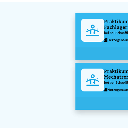
Praktikum
Fachlager
bei bei Schaeff
KG
Herzogenau
Praktikum
Mechatron
bei bei Schaeff
KG
Herzogenau