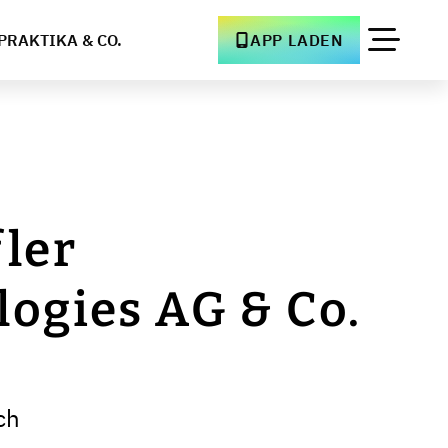
PRAKTIKA & CO.
APP LADEN
ler
ogies AG & Co.
ch