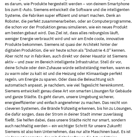
es darum, wie Produkte hergestellt werden – von deinem Smartphone
bis zum E-Auto. Siemens entwickelt die Software und die intelligenten
Systeme, die Fabriken super effizient und smart machen. Denk an
Roboter, die perfekt zusammenarbeiten, oder an Computerprogramme,
die schon vor der Produktion genau simulieren, wie ein neues Produkt
am besten gebaut wird. Das Ziel ist, dass alles reibungslos läuft,
weniger Energie verbraucht wird und wir am Ende coole, innovative
Produkte bekommen. Siemens ist quasi der Architekt hinter der
digitalen Produktion, die wir heute schon als "Industrie 4.0" kennen.
Aber nicht nur in Fabriken, auch direkt vor deiner Haustür ist Siemens
aktiv – und zwar im Bereich intelligente Infrastruktur. Stell dir vor,
deine Schule oder dein Zuhause würde selbstständig merken, wann es
zu warm oder zu kalt ist und die Heizung oder Klimaanlage perfekt
regeln, um Energie zu sparen. Oder dass die Beleuchtung sich
automatisch anpasst, je nachdem, wie viel Tageslicht hereinkommt.
Siemens entwickelt genau diese Art von smarten Lösungen für Gebäude
und ganze Städte. Es geht darum, unsere Umgebung sicherer,
energieeffizienter und einfach angenehmer zu machen. Das reicht von
cleveren Systemen, die Brände frühzeitig erkennen, bis hin zu Lösungen,
die dafür sorgen, dass der Strom in deiner Stadt immer zuverlässig
fließt. Sie helfen dabei, dass unsere Städte nicht nur smart, sondern
auch nachhaltig werden – ein wichtiger Schritt für unsere Zukunft!
Siemens ist also kein Unternehmen, das nur alte Maschinen baut. Es ist