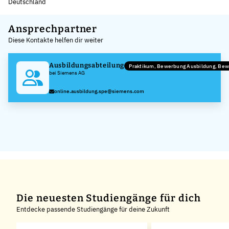
Deutschland
Leaflet
|
©
OpenStreetMap
,
+
Ansprechpartner
Diese Kontakte helfen dir weiter
−
Ausbildungsabteilung
Praktikum, Bewerbung Ausbildung, Be
bei Siemens AG
online.ausbildung.spe@siemens.com
Die neuesten Studiengänge für dich
Entdecke passende Studiengänge für deine Zukunft