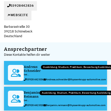
03928442836
WEBSEITE
Barbarastraße 30
39218 Schönebeck
Deutschland
Leaflet
|
©
OpenStreetMap
,
+
Ansprechpartner
Diese Kontakte helfen dir weiter
−
Andreas
Ausbildung, Studium, Praktikum, Bewerbung Ausbildu
Schneider
bei
thyssenkrupp
03928 442 836
Andreas.schneider@thyssenkrupp-automotive.com
Presta
Schönebeck
GmbH
Benjamin
Ausbildung, Studium, Praktikum, Bewerbung Ausbildun
Reimann
bei
thyssenkrupp
03928 442 818
Benjamin.reimann@thyssenkrupp-automotive.com
Presta
Schönebeck