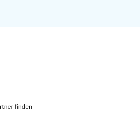
+
−
tner finden