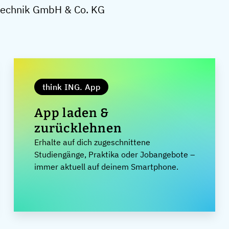
dtechnik GmbH & Co. KG
think ING. App
App laden &
zurücklehnen
r
Erhalte auf dich zugeschnittene
Studiengänge, Praktika oder Jobangebote –
immer aktuell auf deinem Smartphone.