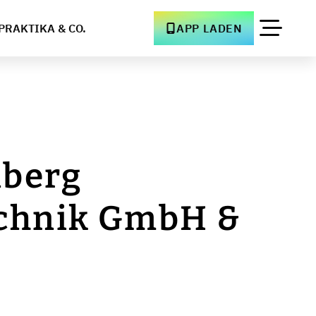
PRAKTIKA & CO.
APP LADEN
berg
chnik GmbH &