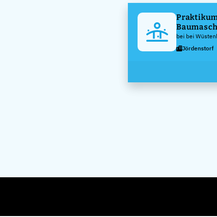
Praktikum
Baumasch
(m/w/d)
bei bei Wüsten
KG
Jördenstorf