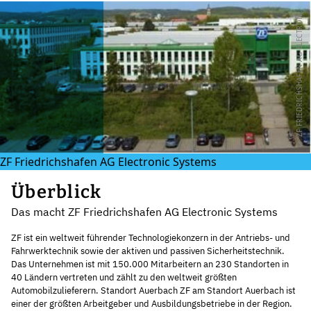
Z
F
F
R
I
E
D
R
I
C
H
S
H
A
F
E
N
A
G
E
L
E
C
T
R
O
I
S
Y
S
T
E
M
©
C
S
N
ZF Friedrichshafen AG Electronic Systems
Überblick
Das macht ZF Friedrichshafen AG Electronic Systems
ZF ist ein weltweit führender Technologiekonzern in der Antriebs- und
Fahrwerktechnik sowie der aktiven und passiven Sicherheitstechnik.
Das Unternehmen ist mit 150.000 Mitarbeitern an 230 Standorten in
40 Ländern vertreten und zählt zu den weltweit größten
Automobilzulieferern. Standort Auerbach ZF am Standort Auerbach ist
einer der größten Arbeitgeber und Ausbildungsbetriebe in der Region.