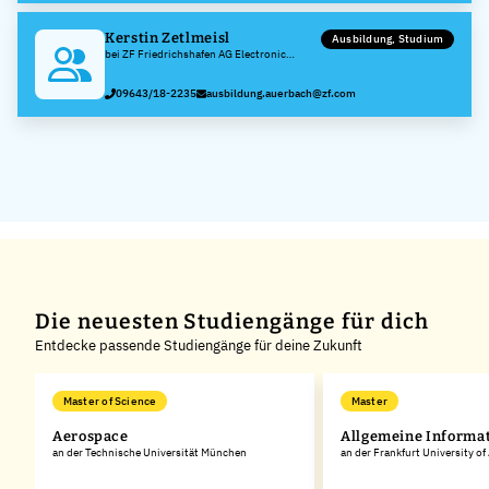
Kerstin Zetlmeisl
Ausbildung, Studium
bei ZF Friedrichshafen AG Electronic
Systems
09643/18-2235
ausbildung.auerbach@zf.com
Die neuesten Studiengänge für dich
Entdecke passende Studiengänge für deine Zukunft
Master of Science
Master
k
Aerospace
Allgemeine Informa
an der Technische Universität München
an der Frankfurt University of