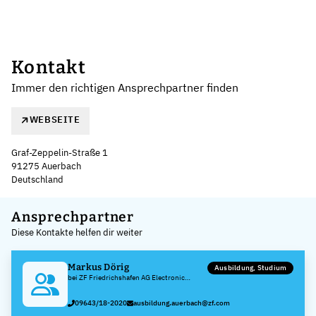
Kontakt
Immer den richtigen Ansprechpartner finden
WEBSEITE
Graf-Zeppelin-Straße 1
91275 Auerbach
Deutschland
Leaflet
|
©
OpenStreetMap
,
+
Ansprechpartner
Diese Kontakte helfen dir weiter
−
Markus Dörig
Ausbildung, Studium
bei ZF Friedrichshafen AG Electronic
Systems
09643/18-2020
ausbildung.auerbach@zf.com