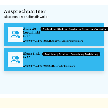
Leaflet
|
©
OpenStreetMap
,
+
Ansprechpartner
Diese Kontakte helfen dir weiter
−
Annette
Ausbildung, Studium, Praktikum, Bewerbung Ausbildu
Leschinski
bei ZF
Friedrichshafen
+49 (0)7541 77-3420
Annette.Leschinski@zf.com
AG
Elena Fink
Ausbildung, Studium, Bewerbung Ausbildung
bei ZF
Friedrichshafen
AG
+49 (0)7541 77-962658
elena.fink@zf.com