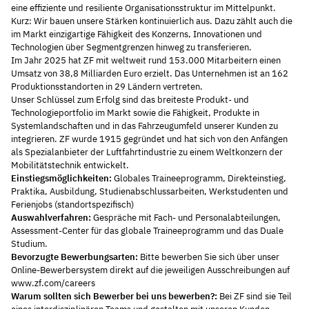
eine effiziente und resiliente Organisationsstruktur im Mittelpunkt.
Kurz: Wir bauen unsere Stärken kontinuierlich aus. Dazu zählt auch die
im Markt einzigartige Fähigkeit des Konzerns, Innovationen und
Technologien über Segmentgrenzen hinweg zu transferieren.
Im Jahr 2025 hat ZF mit weltweit rund 153.000 Mitarbeitern einen
Umsatz von 38,8 Milliarden Euro erzielt. Das Unternehmen ist an 162
Produktionsstandorten in 29 Ländern vertreten.
Unser Schlüssel zum Erfolg sind das breiteste Produkt- und
Technologieportfolio im Markt sowie die Fähigkeit, Produkte in
Systemlandschaften und in das Fahrzeugumfeld unserer Kunden zu
integrieren. ZF wurde 1915 gegründet und hat sich von den Anfängen
als Spezialanbieter der Luftfahrtindustrie zu einem Weltkonzern der
Mobilitätstechnik entwickelt.
Einstiegsmöglichkeiten:
Globales Traineeprogramm, Direkteinstieg,
Praktika, Ausbildung, Studienabschlussarbeiten, Werkstudenten und
Ferienjobs (standortspezifisch)
Auswahlverfahren:
Gespräche mit Fach- und Personalabteilungen,
Assessment-Center für das globale Traineeprogramm und das Duale
Studium.
Bevorzugte Bewerbungsarten:
Bitte bewerben Sie sich über unser
Online-Bewerbersystem direkt auf die jeweiligen Ausschreibungen auf
www.zf.com/careers
Warum sollten sich Bewerber bei uns bewerben?:
Bei ZF sind sie Teil