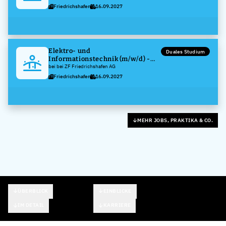
Friedrichshafen
16.09.2027
Elektro- und
Duales Studium
Informationstechnik (m/w/d) -
Fahrzeugelektronik
bei bei ZF Friedrichshafen AG
Friedrichshafen
16.09.2027
MEHR JOBS, PRAKTIKA & CO.
ÜBERBLICK
EINBLICKE
IM DETAIL
KARRIERE