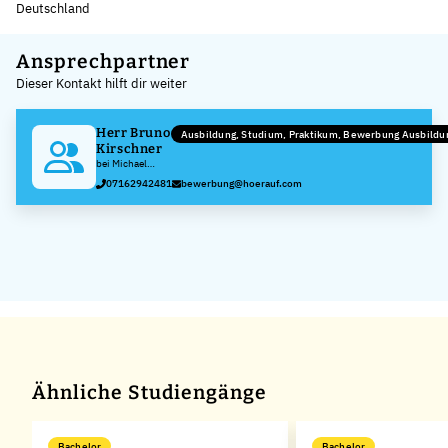
Deutschland
Leaflet
|
©
OpenStreetMap
,
+
Ansprechpartner
Dieser Kontakt hilft dir weiter
−
Herr Bruno
Ausbildung, Studium, Praktikum, Bewerbung Ausbild
Kirschner
bei Michael
Hörauf
07162942481
bewerbung@hoerauf.com
Maschinenfabrik
GmbH & Co. KG
Ähnliche Studiengänge
Bachelor
Bachelor