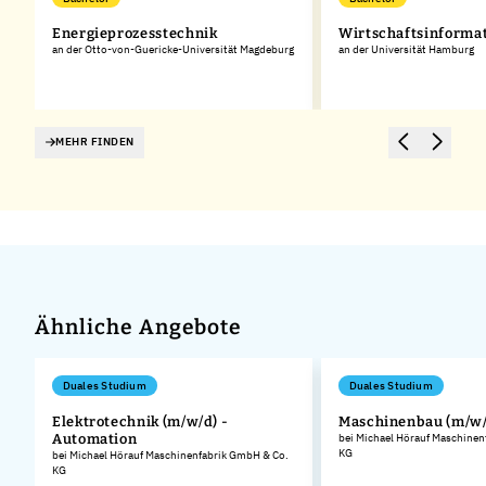
Energieprozesstechnik
Wirtschaftsinforma
an der Otto-von-Guericke-Universität Magdeburg
an der Universität Hamburg
MEHR FINDEN
Ähnliche Angebote
Duales Studium
Duales Studium
Elektrotechnik (m/w/d) -
Maschinenbau (m/w/
Automation
bei Michael Hörauf Maschinen
KG
.
bei Michael Hörauf Maschinenfabrik GmbH & Co.
KG