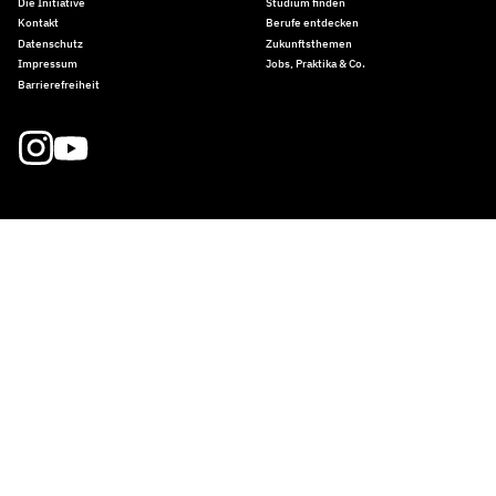
Die Initiative
Studium finden
Kontakt
Berufe entdecken
Datenschutz
Zukunftsthemen
Impressum
Jobs, Praktika & Co.
Barrierefreiheit