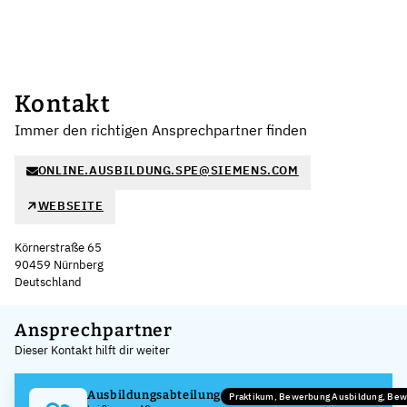
Kontakt
Immer den richtigen Ansprechpartner finden
ONLINE.AUSBILDUNG.SPE@SIEMENS.COM
WEBSEITE
Körnerstraße 65
90459 Nürnberg
Deutschland
Leaflet
|
©
OpenStreetMap
,
+
Ansprechpartner
Dieser Kontakt hilft dir weiter
−
Ausbildungsabteilung
Praktikum, Bewerbung Ausbildung, Be