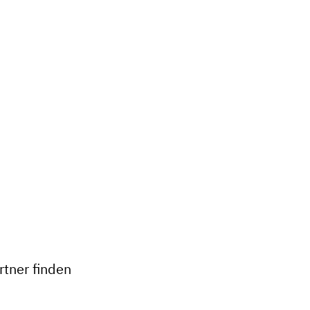
+
−
tner finden