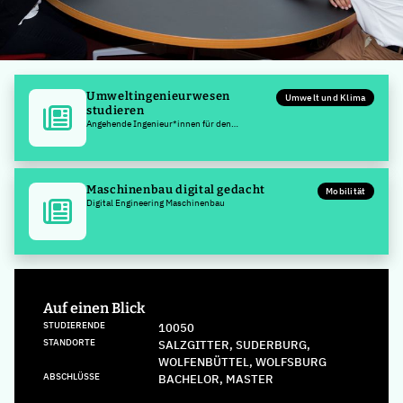
Umweltingenieurwesen
Umwelt und Klima
studieren
Angehende Ingenieur*innen für den
Umweltschutz
Maschinenbau digital gedacht
Mobilität
Digital Engineering Maschinenbau
Auf einen Blick
STUDIERENDE
10050
STANDORTE
SALZGITTER, SUDERBURG,
WOLFENBÜTTEL, WOLFSBURG
ABSCHLÜSSE
BACHELOR, MASTER