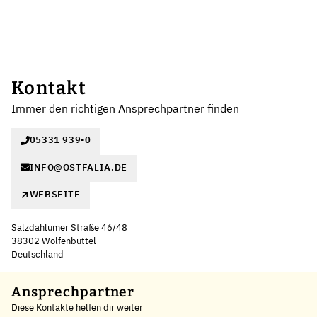
Kontakt
Immer den richtigen Ansprechpartner finden
05331 939-0
INFO@OSTFALIA.DE
WEBSEITE
Salzdahlumer Straße 46/48
38302 Wolfenbüttel
Deutschland
Leaflet
|
©
OpenStreetMap
,
+
Ansprechpartner
Diese Kontakte helfen dir weiter
−