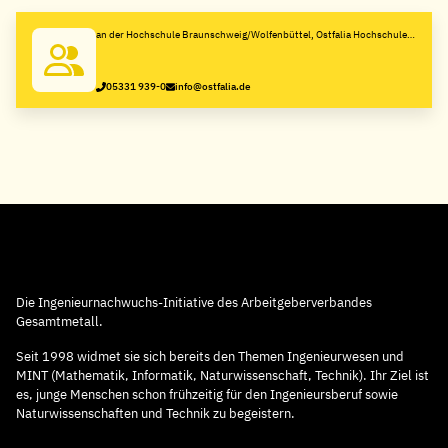
an der Hochschule Braunschweig/Wolfenbüttel, Ostfalia Hochschule
für angewandte Wissenschaften
05331 939-0
info@ostfalia.de
Die Ingenieurnachwuchs-Initiative des Arbeitgeberverbandes
Gesamtmetall.
Seit 1998 widmet sie sich bereits den Themen Ingenieurwesen und
MINT (Mathematik, Informatik, Naturwissenschaft, Technik). Ihr Ziel ist
es, junge Menschen schon frühzeitig für den Ingenieursberuf sowie
Naturwissenschaften und Technik zu begeistern.