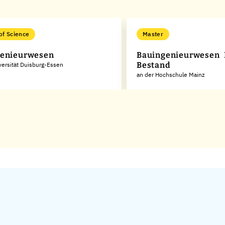
of Science
Master
genieurwesen
Bauingenieurwesen 
Bestand
versität Duisburg-Essen
an der Hochschule Mainz