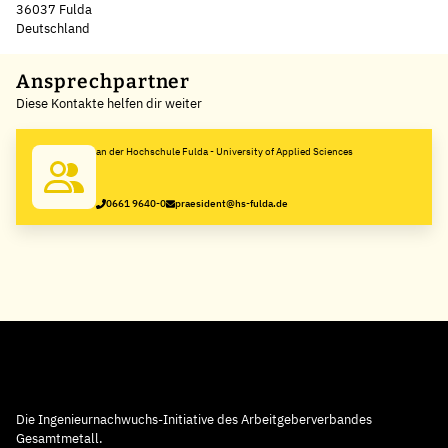
36037 Fulda
Deutschland
Leaflet
|
©
OpenStreetMap
,
+
Ansprechpartner
Diese Kontakte helfen dir weiter
−
an der Hochschule Fulda - University of Applied Sciences
0661 9640-0
praesident@hs-fulda.de
Die Ingenieurnachwuchs-Initiative des Arbeitgeberverbandes
Gesamtmetall.